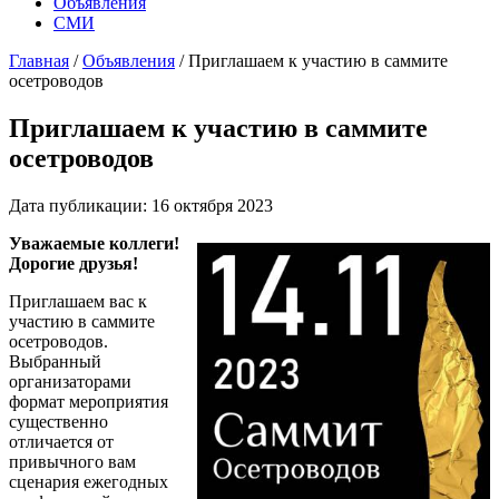
Объявления
СМИ
Главная
/
Объявления
/
Приглашаем к участию в саммите
осетроводов
Приглашаем к участию в саммите
осетроводов
Дата публикации: 16 октября 2023
Уважаемые коллеги!
Дорогие друзья!
Приглашаем вас к
участию в саммите
осетроводов.
Выбранный
организаторами
формат мероприятия
существенно
отличается от
привычного вам
сценария ежегодных