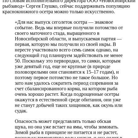
По словам исполнительного директора ООО «Новосибирский
рыбзавод» Сергея Глушко, сейчас поддерживать популяцию
краснокнижного осетра можно только искусственно.
«Для нас выпуск сеголеток осетра — знаковое
событие. Ведь мы впервые получили потомство от
своего маточного стада, выращенного в
Новосибирской области, и выпускаемая партия —
первая, которую мы получили из своей икры. В
нересте участвовало всего семь самок однако, на
следующий год планируем задействовать не менее
50. Поскольку это первородки, то самки, которым
уже девятый год, еще не крупные (в природе
половозрелыми они становятся к 15–17 годам), и
поэтому первое потомство не такое большое. Но
зато нам удалось сократить период созревания за
счет сбалансированного корма, на котором рыба
очень хорошо растет. Когда подрощенные осетры
окажутся в естественной среде обитания, они уже
не станут добычей таких хищников, как окунь или
судак.
Опасность может представлять только обская
щука, но она уже встает на ямы, чтобы зимовать.
Зимой рыба в принципе не питается и не растет,
поскольку температура воды низкая, и она сидит в