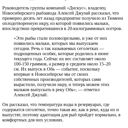
Руководитель группы компаний «Дискус», владелец
Новосибирского рыбзавода Алексей Джулай рассказал, что
примерно десять лет назад предприятие получило из Тюмени
оплодотворенную икру, из которой появились мальки,
впоследствии превратившиеся в 20-килограммовых осетров.
«Эти рыбы стали половозрелыми, и уже от них
появились мальки, которых мы выпускаем
сегодня. Речь о так называемых сеголетках —
подрощенных особях, которые родились в июне
текущего года. Сейчас их вес составляет около
100-150 граммов, а размер в среднем около 15–20
см. Их выпуск в Обь — событие, поскольку
впервые в Новосибирске мы от своих
собственных производителей, которых сами
вырастили, получили икру, и теперь можем этих
мальков выпускать в реку Обь», — отметил
Алексей Джулай.
Он рассказал, что температура воды в резервуарах, где
содержатся сеголетки, точно такая же, как в реке, куда их и
выпустят, поэтому адаптация для рыб пройдет нормально, в
комфортных для них условиях.