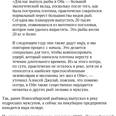
«Для нас выпуск рыбы в Обь — большой
экологический вклад, поскольку после того, как
была построена плотина, практически сократился
нормальный нерест большинства видов рыб.
Сегодня мы планируем выпустить 20 тысяч
осетров, появившихся из маточного поголовья,
которое нам удалось вырастить. Это рыбы весом
20 кг и более.
В следующем году они также дадут икру, и мы
повторим процесс с начала. Это делается
специально для того, чтобы компенсировать
ущерб, который наносила плотина нересту в
течение длительного времени. Из-за этого осетра,
по сути, практически не осталось в реке, хотя он и
относится к наиболее приспособленным
экземплярам и миллионы лет жил в Оби», —
уточнил Алексей Джулай, пояснив, что помимо
осетра, в Оби также существенно ощущается
нехватка и других рыб: нельмы и муксуна.
Так, ранее Новосибирский рыбзавод выпускал в реку
подросших муксунов, а сейчас на инкубации предприятия
находится икра пеляди.