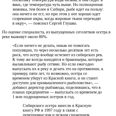
ямах, где температура чуть выше. Но полноценная
зимовка, тем более в Сибири, рыбе идет на пользу:
она ничего не ест, но при этом у нее хорошо идет
созревание икры, когда жировые ткани переходят
в икру», — пояснил Сергей Глушко.
По оценке специалиста, из выпущенных сеголетков осетра в
реке выживут около 80%.
«Если ничего не делать, никак не помогать
популяции, то через несколько десятков лет есть
риск, что осетр вообще исчезнет из сибирских рек.
К тому же всегда находятся и браконьеры, которые
вылавливают рыбу сетями. Но если ежегодно
выпускать их в реку и делать это на протяжении, к
примеру, пяти лет, то возможно, осетра со
временем уберут из Красной книги, и он станет
доступен для промышленного рыболовства», —
добавил директор рыбзавода, поделившись, что в
планах предприятия — выпускать со временем до
1 млн подрощенных осетров в год.
Сибирского осетра занесли в Красную
книгу РФ в 1997 году в связи с
перепромыслом и резким снижением