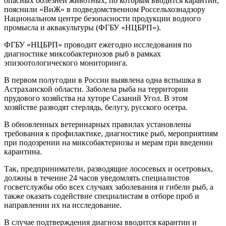
опасных болезней животных, по которым вводится карантин,
пояснили «ВиЖ» в подведомственном Россельхознадзору
Национальном центре безопасности продукции водного
промысла и аквакультуры (ФГБУ «НЦБРП»).
ФГБУ «НЦБРП» проводит ежегодно исследования по
диагностике миксобактериозов рыб в рамках
эпизоотологического мониторинга.
В первом полугодии в России выявлена одна вспышка в
Астраханской области. Заболела рыба на территории
прудового хозяйства на хуторе Сазаний Угол. В этом
хозяйстве разводят стерлядь, белугу, русского осетра.
В обновленных ветеринарных правилах установлены
требования к профилактике, диагностике рыб, мероприятиям
при подозрении на миксобактериозы и мерам при введении
карантина.
Так, предприниматели, разводящие лососевых и осетровых,
должны в течение 24 часов уведомлять специалистов
госветслужбы обо всех случаях заболевания и гибели рыб, а
также оказать содействие специалистам в отборе проб и
направлении их на исследование.
В случае подтверждения диагноза вводится карантин и