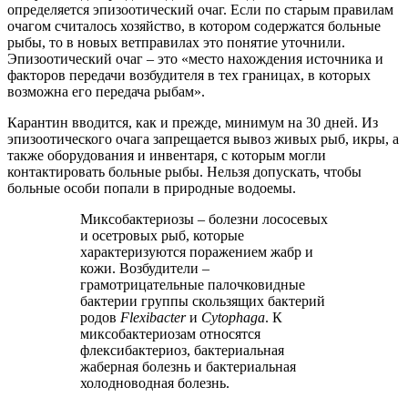
определяется эпизоотический очаг. Если по старым правилам
очагом считалось хозяйство, в котором содержатся больные
рыбы, то в новых ветправилах это понятие уточнили.
Эпизоотический очаг – это «место нахождения источника и
факторов передачи возбудителя в тех границах, в которых
возможна его передача рыбам».
Карантин вводится, как и прежде, минимум на 30 дней. Из
эпизоотического очага запрещается вывоз живых рыб, икры, а
также оборудования и инвентаря, с которым могли
контактировать больные рыбы. Нельзя допускать, чтобы
больные особи попали в природные водоемы.
Миксобактериозы – болезни лососевых
и осетровых рыб, которые
характеризуются поражением жабр и
кожи. Возбудители –
грамотрицательные палочковидные
бактерии группы скользящих бактерий
родов
Flexibacter
и
Cytophaga
. К
миксобактериозам относятся
флексибактериоз, бактериальная
жаберная болезнь и бактериальная
холодноводная болезнь.