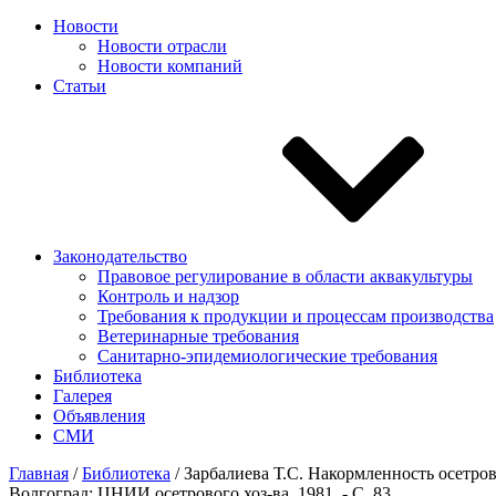
Новости
Новости отрасли
Новости компаний
Статьи
Законодательство
Правовое регулирование в области аквакультуры
Контроль и надзор
Требования к продукции и процессам производства
Ветеринарные требования
Санитарно-эпидемиологические требования
Библиотека
Галерея
Объявления
СМИ
Главная
/
Библиотека
/
Зарбалиева Т.С. Накормленность осетров
Волгоград: ЦНИИ осетрового хоз-ва, 1981. - С. 83.