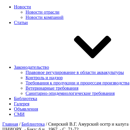
Новости
Новости отрасли
Новости компаний
Статьи
Законодательство
Правовое регулирование в области аквакультуры
Контроль и надзор
Требования к продукции и процессам производства
Ветеринарные требования
Санитарно-эпидемиологические требования
Библиотека
Галерея
Объявления
СМИ
Главная
/
Библиотека
/
Свирский В.Г. Амурский осетр и калуга (
ЦНИОРХ. - Баку: б.и., 1967. - С. 71-72.