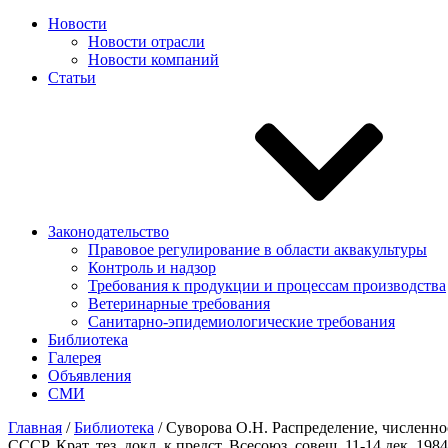
Новости
Новости отрасли
Новости компаний
Статьи
Законодательство
Правовое регулирование в области аквакультуры
Контроль и надзор
Требования к продукции и процессам производства
Ветеринарные требования
Санитарно-эпидемиологические требования
Библиотека
Галерея
Объявления
СМИ
Главная
/
Библиотека
/
Суворова О.Н. Распределение, численнос
СССР. Крат. тез. докл. к предст. Всесоюз. совещ. 11-14 дек. 198