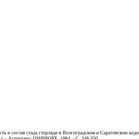
ть и состав стада стерляди в Волгоградском и Саратовском водо
4 г. - Астрахань: ЦНИИОРХ, 1984. - С. 348-350.