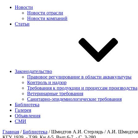
Новости
Новости отрасли
Новости компаний
Статьи
Законодательство
Правовое регулирование в области аквакультуры
Контроль и надзор
Требования к продукции и процессам производства
Ветеринарные требования
Санитарно-эпидемиологические требования
Библиотека
Галерея
Объявления
СМИ
Главная
/
Библиотека
/
Шмидтов А.И. Стерлядь / А.И. Шмидтов /
КГУ, 1939. - Т.99. Кн.4-5. Вып.6-7. - С. 3-280.