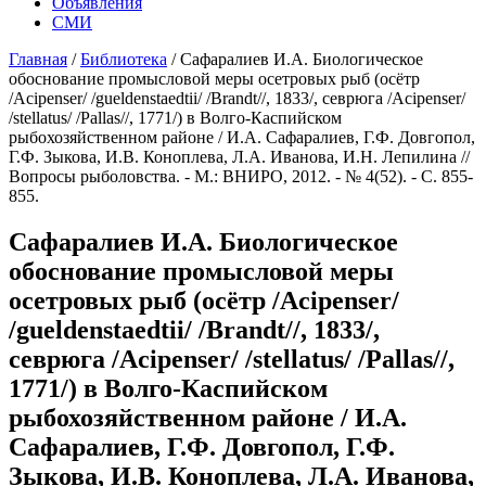
Объявления
СМИ
Главная
/
Библиотека
/
Сафаралиев И.А. Биологическое
обоснование промысловой меры осетровых рыб (осётр
/Acipenser/ /gueldenstaedtii/ /Brandt//, 1833/, севрюга /Acipenser/
/stellatus/ /Pallas//, 1771/) в Волго-Каспийском
рыбохозяйственном районе / И.А. Сафаралиев, Г.Ф. Довгопол,
Г.Ф. Зыкова, И.В. Коноплева, Л.А. Иванова, И.Н. Лепилина //
Вопросы рыболовства. - М.: ВНИРО, 2012. - № 4(52). - С. 855-
855.
Сафаралиев И.А. Биологическое
обоснование промысловой меры
осетровых рыб (осётр /Acipenser/
/gueldenstaedtii/ /Brandt//, 1833/,
севрюга /Acipenser/ /stellatus/ /Pallas//,
1771/) в Волго-Каспийском
рыбохозяйственном районе / И.А.
Сафаралиев, Г.Ф. Довгопол, Г.Ф.
Зыкова, И.В. Коноплева, Л.А. Иванова,