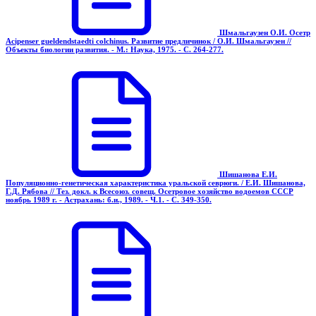
Шмальгаузен О.И. Осетр
Acipenser gueldendstaedti colchinus. Развитие предличинок / О.И. Шмальгаузен //
Объекты биологии развития. - М.: Наука, 1975. - С. 264-277.
Шишанова Е.И.
Популяционно-генетическая характеристика уральской севрюги. / Е.И. Шишанова,
Г.Д. Рябова // Тез. докл. к Всесоюз. совещ. Осетровое хозяйство водоемов СССР
ноябрь 1989 г. - Астрахань: б.и., 1989. - Ч.1. - С. 349-350.