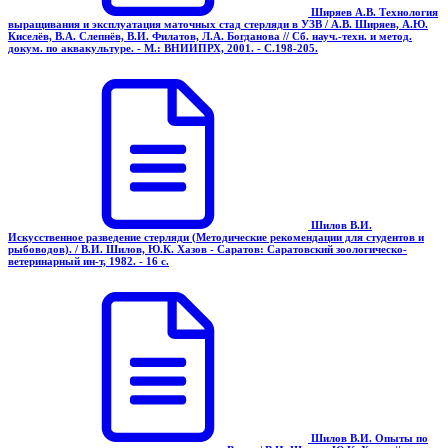
Ширяев А.В. Технология
выращивания и эксплуатация маточных стад стерляди в УЗВ / А.В. Ширяев, А.Ю.
Киселёв, В.А. Слепнёв, В.И. Филатов, Л.А. Богданова // Сб. науч.-техн. и метод.
докум. по аквакультуре. - М.: ВНИИПРХ, 2001. - С.198-205.
Шилов В.И.
Искусственное разведение стерляди (Методические рекомендации для студентов и
рыбоводов). / В.И. Шилов, Ю.К. Хазов - Саратов: Саратовский зоологическо-
ветеринарный ин-т, 1982. - 16 с.
Шилов В.И. Опыты по