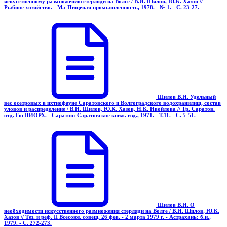
искусственному размножению стерляди на Волге / В.И. Шилов, Ю.К. Хазов //
Рыбное хозяйство. - М.: Пищевая промышленность, 1978. - № 1. - С. 23-27.
Шилов В.И. Удельный
вес осетровых в ихтиофауне Саратовского и Волгоградского водохранилищ, состав
уловов и распределение / В.И. Шилов, Ю.К. Хазов, Н.К. Ивойлова // Тр. Саратов.
отд. ГосНИОРХ. - Саратов: Саратовское книж. изд., 1971. - Т.11. - С. 5-51.
Шилов В.И. О
необходимости искусственного размножения стерляди на Волге / В.И. Шилов, Ю.К.
Хазов // Тез. и реф. II Всесоюз. совещ. 26 фев. - 2 марта 1979 г. - Астрахань: б.и.,
1979. - С. 272-273.