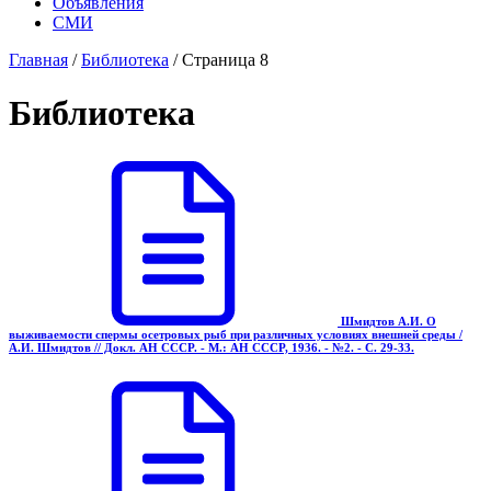
Объявления
СМИ
Главная
/
Библиотека
/
Страница 8
Библиотека
Шмидтов А.И. О
выживаемости спермы осетровых рыб при различных условиях внешней среды /
А.И. Шмидтов // Докл. АН СССР. - М.: АН СССР, 1936. - №2. - С. 29-33.