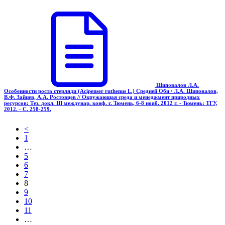
Шиповалов Л.А.
Особенности роста стерляди (Acipenser ruthenus L.) Средней Оби / Л.А. Шиповалов,
В.Ф. Зайцев, А.А. Ростовцев // Окружающая среда и менеджмент природных
ресурсов: Тез. докл. III междунар. конф. г. Тюмень, 6-8 нояб. 2012 г. - Тюмень: ТГУ,
2012. - С. 258-259.
<
1
…
5
6
7
8
9
10
11
…