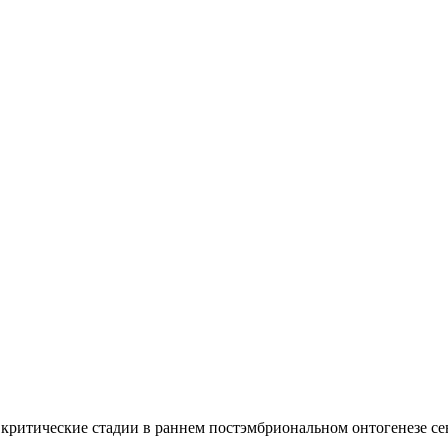
ритические стадии в раннем постэмбриональном онтогенезе севрю