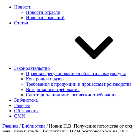
Новости
Новости отрасли
Новости компаний
Статьи
Законодательство
Правовое регулирование в области аквакультуры
Контроль и надзор
Требования к продукции и процессам производства
Ветеринарные требования
Санитарно-эпидемиологические требования
Библиотека
Галерея
Объявления
СМИ
Главная
/
Библиотека
/
Новик Н.В. Получение потомства от стер
науч.-практ. конф. - Волгоград: ЦНИИ осетрового хоз-ва, 1981. 