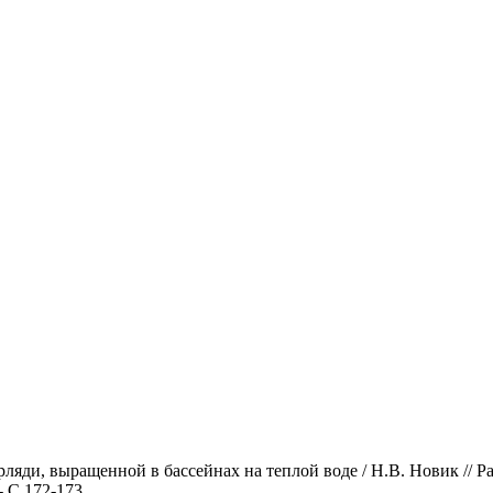
ляди, выращенной в бассейнах на теплой воде / Н.В. Новик // Ра
- С.172-173.