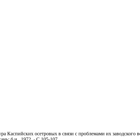
а Каспийских осетровых в связи с проблемами их заводского во
ь: б.и., 1972. - С.105-107.