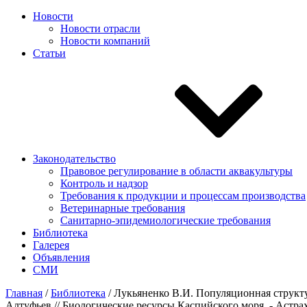
Новости
Новости отрасли
Новости компаний
Статьи
Законодательство
Правовое регулирование в области аквакультуры
Контроль и надзор
Требования к продукции и процессам производства
Ветеринарные требования
Санитарно-эпидемиологические требования
Библиотека
Галерея
Объявления
СМИ
Главная
/
Библиотека
/
Лукьяненко В.И. Популяционная структур
Алтуфьев // Биологические ресурсы Каспийского моря. - Астрахан