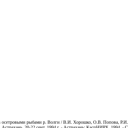
осетровыми рыбами р. Волги / В.И. Хорошко, О.В. Попова, Р.И.
Астрахань, 20-22 сент. 1994 г. - Астрахань: КаспНИРХ, 1994. - С