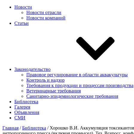
Новости
Новости отрасли
Новости компаний
Статьи
Законодательство
Правовое регулирование в области аквакультуры
Контроль и надзор
Требования к продукции и процессам производства
Ветеринарные требования
Санитарно-эпидемиологические требования
Библиотека
Галерея
Объявления
СМИ
Главная
/
Библиотека
/
Хорошко В.И. Аккумуляция токсикантов 
антропогенного пресса (включая промысел). Тез. Всеросс. конф. 