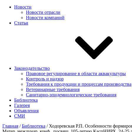
Новости
Новости отрасли
Новости компаний
Статьи
Законодательство
Правовое регулирование в области аквакультуры
Контроль и надзор
Требования к продукции и процессам производства
Ветеринарные требования
Санитарно-эпидемиологические требования
Библиотека
Галерея
Объявления
СМИ
Главная
/
Библиотека
/
Ходоревская Р.П. Особенности формиров
Матер. междунар. конф., посвящ. 105-летию КаспНИРХ, 24-25 дек