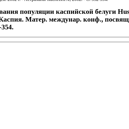
ания популяции каспийской белуги Huso
аспия. Матер. междунар. конф., посвящ.
-354.