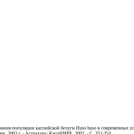
ания популяции каспийской белуги Huso huso в современных усл
. 2002 г. - Астрахань: КаспНИРХ, 2002. - С. 352-354.