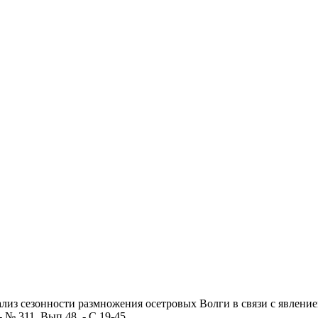
лиз сезонности размножения осетровых Волги в связи с явление
- № 311. Вып.48. - С.19-45.