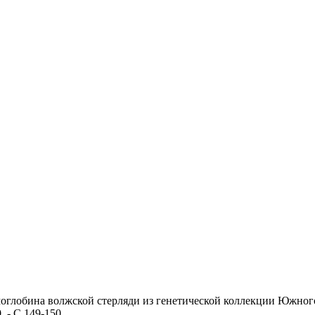
оглобина волжской стерляди из генетической коллекции Южного
 - С.149-150.