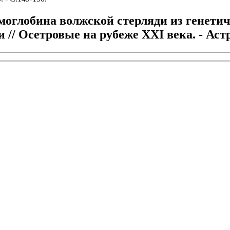
емоглобина волжской стерляди из генет
 // Осетровые на рубеже XXI века. - Аст