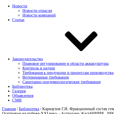
Новости
Новости отрасли
Новости компаний
Статьи
Законодательство
Правовое регулирование в области аквакультуры
Контроль и надзор
Требования к продукции и процессам производства
Ветеринарные требования
Санитарно-эпидемиологические требования
Библиотека
Галерея
Объявления
СМИ
Главная
/
Библиотека
/
Карнаухов Г.И. Фракционный состав гем
Осетровые на рубеже XXI века. - Астрахань: КаспНИИРХ, 2000.