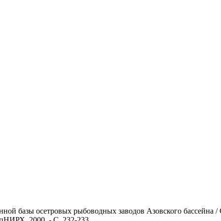
ной базы осетровых рыбоводных заводов Азовского бассейна / С.
спНИРХ, 2000. - С. 232-233.