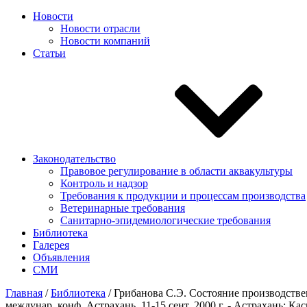
Новости
Новости отрасли
Новости компаний
Статьи
Законодательство
Правовое регулирование в области аквакультуры
Контроль и надзор
Требования к продукции и процессам производства
Ветеринарные требования
Санитарно-эпидемиологические требования
Библиотека
Галерея
Объявления
СМИ
Главная
/
Библиотека
/
Грибанова С.Э. Состояние производствен
междунар. конф. Астрахань, 11-15 сент. 2000 г. - Астрахань: Ка