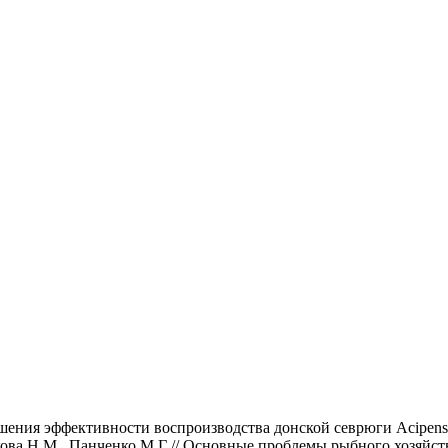
шения эффективности воспроизводства донской севрюги Acipenser
азакова Н.М., Панченко М.Г // Основные проблемы рыбного хозяй