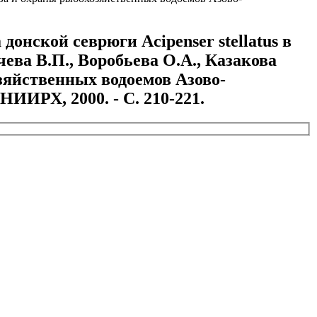
нской севрюги Acipenser stellatus в
ева В.П., Воробьева О.А., Казакова
зяйственных водоемов Азово-
зНИИРХ, 2000. - С. 210-221.