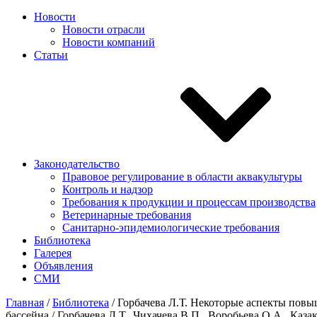
Новости
Новости отрасли
Новости компаний
Статьи
Законодательство
Правовое регулирование в области аквакультуры
Контроль и надзор
Требования к продукции и процессам производства
Ветеринарные требования
Санитарно-эпидемиологические требования
Библиотека
Галерея
Объявления
СМИ
Главная
/
Библиотека
/
Горбачева Л.Т. Некоторые аспекты повы
бассейна / Горбачева Л.Т., Чихачева В.П., Воробьева О.А., К