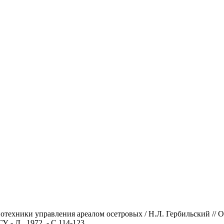
отехники управления ареалом осетровых / Н.Л. Гербильский // О
- Л., 1972. - С.114-123.