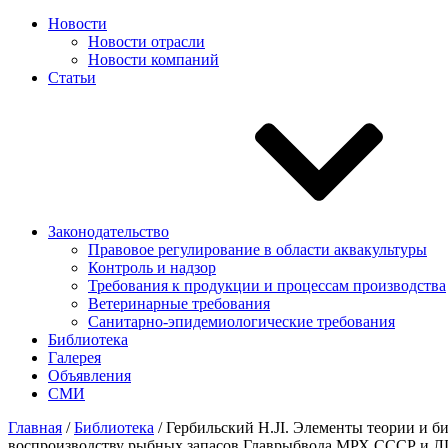
Новости
Новости отрасли
Новости компаний
Статьи
Законодательство
Правовое регулирование в области аквакультуры
Контроль и надзор
Требования к продукции и процессам производства
Ветеринарные требования
Санитарно-эпидемиологические требования
Библиотека
Галерея
Объявления
СМИ
Главная
/
Библиотека
/
Гербильский H.JI. Элементы теории и би
воспроизводству рыбных запасов Главрыбвода МРХ СССР и ЛГУ. 