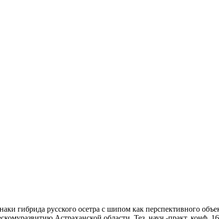
аки гибрида русского осетра с шипом как перспективного объект
уразвитию Астраханской области. Тез. науч.-практ. конф. 16 авг