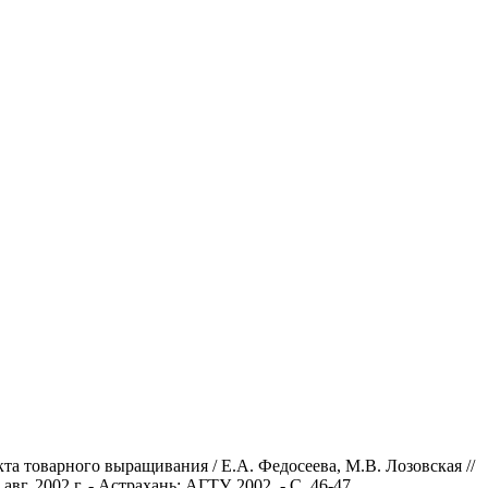
а товарного выращивания / Е.А. Федосеева, М.В. Лозовская //
. 2002 г. - Астрахань: АГТУ, 2002. - С. 46-47.