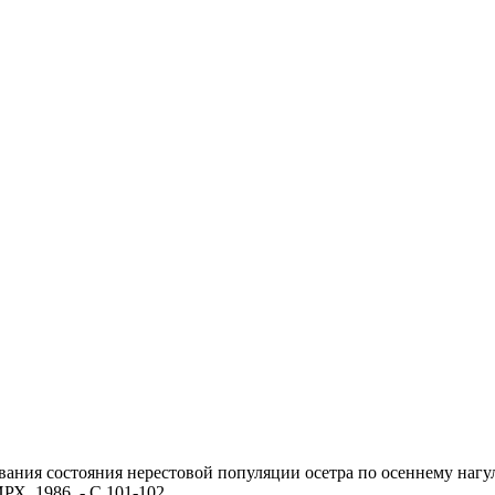
ния состояния нерестовой популяции осетра по осеннему нагулу /
Х, 1986. - С.101-102.