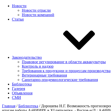
Новости
Новости отрасли
Новости компаний
Статьи
Законодательство
Правовое регулирование в области аквакультуры
Контроль и надзор
Требования к продукции и процессам производства
Ветеринарные требования
Санитарно-эпидемиологические требования
Библиотека
Галерея
Объявления
СМИ
Главная
/
Библиотека
/
Дорошева Н.Г. Возможность прогнозирова
итогам работы АзНИИРХ в ХI пятилетке. - Ростов-н/Д.: АзНИИР