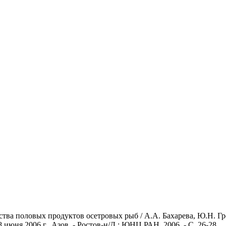
тва половых продуктов осетровых рыб / А.А. Бахарева, Ю.Н. Гр
 июня 2006 г., Азов. - Ростов-н/Д.: ЮНЦ РАН, 2006. - С. 26-28.