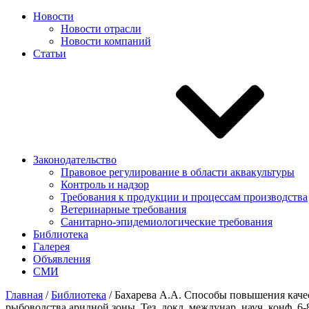
Новости
Новости отрасли
Новости компаний
Статьи
Законодательство
Правовое регулирование в области аквакультуры
Контроль и надзор
Требования к продукции и процессам производства
Ветеринарные требования
Санитарно-эпидемиологические требования
Библиотека
Галерея
Объявления
СМИ
Главная
/
Библиотека
/
Бахарева А.А. Способы повышения качес
рыбоводства аридной зоны. Тез. докл. междунар. науч. конф. 6-8