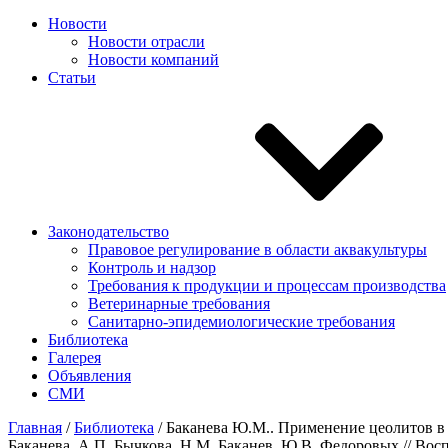
Новости
Новости отрасли
Новости компаний
Статьи
Законодательство
Правовое регулирование в области аквакультуры
Контроль и надзор
Требования к продукции и процессам производства
Ветеринарные требования
Санитарно-эпидемиологические требования
Библиотека
Галерея
Объявления
СМИ
Главная
/
Библиотека
/
Баканева Ю.М.. Применение цеолитов в 
Баканева, А.П. Бычкова, Н.М. Баканев, Ю.В. Федоровых // Восп