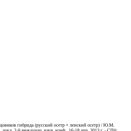
виков гибрида (русский осетр × ленский осетр) / Ю.М.
кл. 2-й междунар. науч. конф., 16-18 апр. 2013 г. - СПб: