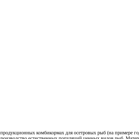
продукционных комбикормах для осетровых рыб (на примере годо
роизводство естественных популяций ценных видов рыб. Матер. до