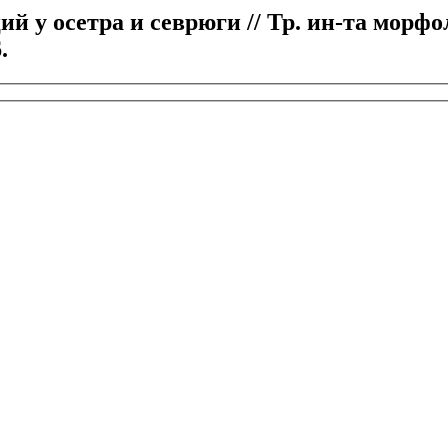
ий у осетра и севрюги // Тр. ин-та морф
.