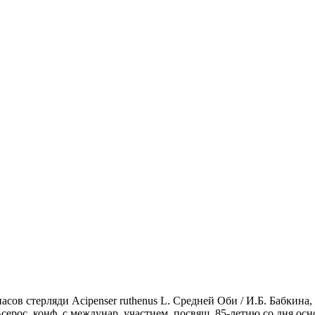
сов стерляди Acipenser ruthenus L. Средней Оби / И.Б. Бабкина,
ерос. конф. с междунар. участием, посвящ. 85-летию со дня ос