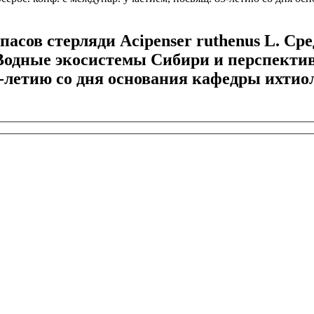
асов стерляди Acipenser ruthenus L. Сре
/ Водные экосистемы Сибири и перспекти
5-летию со дня основания кафедры ихтиол