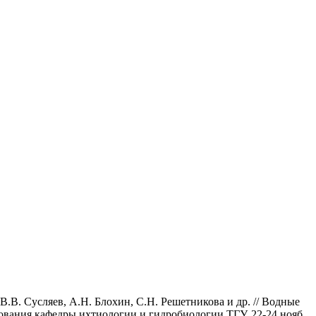
 В.В. Сусляев, А.Н. Блохин, С.Н. Решетникова и др. // Водные
нования кафедры ихтиологии и гидробиологии ТГУ. 22-24 нояб.