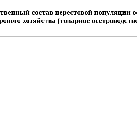
венный состав нерестовой популяции осет
ого хозяйства (товарное осетроводство). -