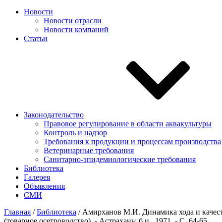
Новости
Новости отрасли
Новости компаний
Статьи
Законодательство
Правовое регулирование в области аквакультуры
Контроль и надзор
Требования к продукции и процессам производства
Ветеринарные требования
Санитарно-эпидемиологические требования
Библиотека
Галерея
Объявления
СМИ
Главная
/
Библиотека
/
Амирханов М.И. Динамика хода и качеств
(товарное осетроводство). - Астрахань: б.и., 1971. - С. 64-65.