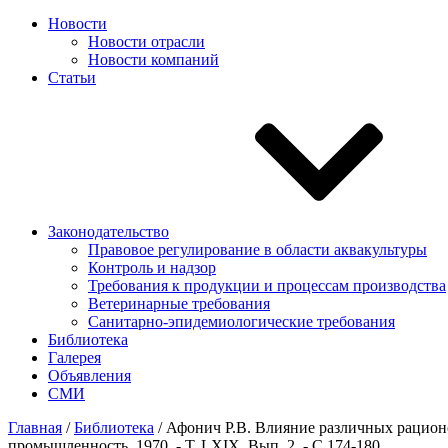
Новости
Новости отрасли
Новости компаний
Статьи
Законодательство
Правовое регулирование в области аквакультуры
Контроль и надзор
Требования к продукции и процессам производства
Ветеринарные требования
Санитарно-эпидемиологические требования
Библиотека
Галерея
Объявления
СМИ
Главная
/
Библиотека
/
Афонич Р.В. Влияние различных рационо
промышленность, 1970. - Т. LXIX, Вып. 2. - С.174-180.