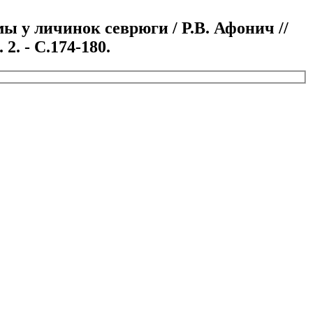
 у личинок севрюги / Р.В. Афонич //
. - С.174-180.