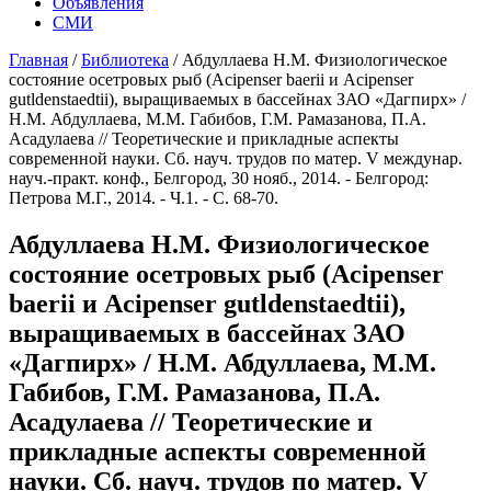
Объявления
СМИ
Главная
/
Библиотека
/
Абдуллаева Н.М. Физиологическое
состояние осетровых рыб (Acipenser baerii и Acipenser
gutldenstaedtii), выращиваемых в бассейнах ЗАО «Дагпирх» /
Н.М. Абдуллаева, М.М. Габибов, Г.М. Рамазанова, П.А.
Асадулаева // Теоретические и прикладные аспекты
современной науки. Сб. науч. трудов по матер. V междунар.
науч.-практ. конф., Белгород, 30 нояб., 2014. - Белгород:
Петрова М.Г., 2014. - Ч.1. - С. 68-70.
Абдуллаева Н.М. Физиологическое
состояние осетровых рыб (Acipenser
baerii и Acipenser gutldenstaedtii),
выращиваемых в бассейнах ЗАО
«Дагпирх» / Н.М. Абдуллаева, М.М.
Габибов, Г.М. Рамазанова, П.А.
Асадулаева // Теоретические и
прикладные аспекты современной
науки. Сб. науч. трудов по матер. V